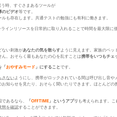
と思う時、すぐさまあるツールが
導のビデオ
等です。
ールも存在します。共通テストの勉強にも有利に働きます。
オンラインリソースを日常的に取り入れることで時間を最大限に
どない刺激が
あなたの気を散らす
ように見えます。家族のペッ
せん。おそらく最もあなたの心を乱すことは
携帯をいつもチェ
を「
おやすみモード
」にすること
です。
らさない
ようにし、携帯がロックされている間は呼び出し音や
のお知らせを見たり、おそらく聞いたりできます。ほとんどの
因であるなら、
「
OFFTIME
」というアプリ
も考えられます。こ
状態を確認
することができます。