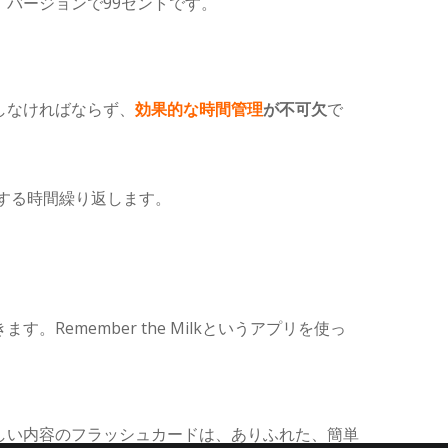
ht」バージョンで99セントです。
しなければならず、
効果的な時間管理
が不可欠
で
する時間繰り返します。
emember the Milkというアプリを使っ
しい内容のフラッシュカードは、ありふれた、簡単