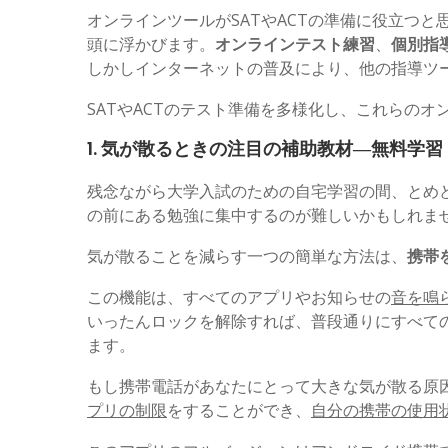
オンラインツールがSATやACTの準備に役立つ
頭に浮かびます。
オンラインテスト練習
、
個別指
しかしインターネットの普及により、他の指導ツ
SATやACTのテスト準備を多様化し、これらの
1. 気が散るときの注目の補助教材―無料学習
残念ながら大学入試のための自宅学習の間、とめ
の前にある勉強に集中するのが難しいかもしれま
気が散ることを減らす一つの簡単な方法は、
携帯
この機能は、すべてのアプリやお知らせの
音を鳴
いったんロックを解除すれば、普段通りにすべて
ます。
もし携帯電話があなたにとって大きな気が散る原
プリの制限
をすることができ、
自分の携帯の使用