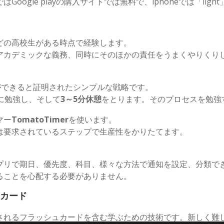
ogle playの購入サイトでは無料で、iphoneでは「lig
どの高校生がある時点で経験します。
アカデミックな義務、同時にそのほかの責任をうまくやりくり
ができると証明されたシンプルな戦略です。
に勉強し、そして
3～5分休憩
をとります。そのプロセスを勉強
マー
TomatoTimer
を使います。
は要求されているステップで生産性をかりたてます。
で期日、優先度、科目、様々な方法で通知を設定、分類できます。R
ることを心配する必要がありません。
ュカード
されるフラッシュカードを含む学ぶための技術です。新しく難