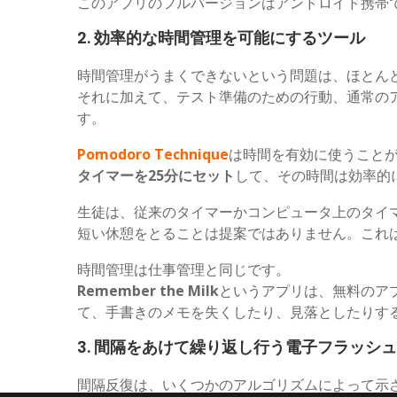
このアプリのフルバージョンはアンドロイド携帯ではGo
2. 効率的な時間管理を可能にするツール
時間管理がうまくできないという問題は、ほとん
それに加えて、テスト準備のための行動、通常の
す。
Pomodoro Technique
は時間を有効に使うこと
タイマーを25分にセット
して、その時間は効率的
生徒は、従来のタイマーかコンピュータ上のタイ
短い休憩をとることは提案ではありません。これ
時間管理は仕事管理と同じです。
Remember the Milk
というアプリは、無料のアプリ
て、手書きのメモを失くしたり、見落としたりす
3. 間隔をあけて繰り返し行う電子フラッシ
間隔反復は、いくつかのアルゴリズムによって示