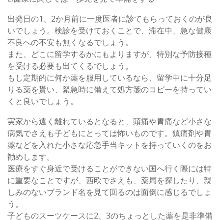
出発日の1、2か月前に一度医者に診てもらっておくのが良
いでしょう。検診を受けておくことで、滞在中、急な健康
不良への不安も無くなるでしょう。
また、どこに留学するかにもよりますが、特別な予防接種
を受ける必要も出てくるでしょう。
もし定期的に何か薬を服用しているなら、留学中に十分足
りる薬を貰い、緊急時に備えて処方箋のコピーを持ってい
くと良いでしょう。
実家から遠く離れているとなると、頭痛や胃痛など小さな
病気でさえも子どもにとっては怖いものです。鎮痛剤や胃
薬などを入れた小さな応急手当キットを持っていくのをお
勧めします。
医療をすぐ身近で受けることができない国へ行く際には特
に重要なことですが、西欧でさえも、薬局を探したり、親
しみのないブランド名を見て回るのは面倒に感じるでしょ
う。
子どものスーツケースに2、3のちょっとした薬を是非準備