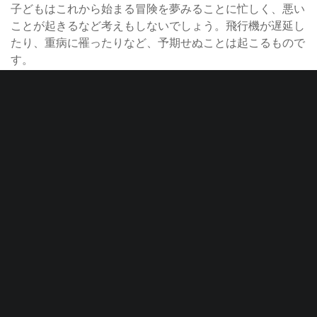
子どもはこれから始まる冒険を夢みることに忙しく、悪い
ことが起きるなど考えもしないでしょう。飛行機が遅延し
たり、重病に罹ったりなど、予期せぬことは起こるもので
す。
このような状況を想定して計画を整えておくことで、親は
安心し、子どもは安全に過ごせるでしょう。
緊急時は誰に連絡をするべきか、お互い確認しておくよう
にしてください。多くの留学プログラムは、緊急時に保護
者と学生両者に連絡を取ります。
留学時にどのような保険があるかも調べておくべきでしょ
う。多くのプログラムは事故や怪我をカバーする医療保険
を含んでおり、旅行保険が入るプログラムもあります。出
発前に、何が補償され、何が含まれていないのか確認して
おきましょう。
5.心配しすぎない
全ての準備は整い、いよいよ出発です。今残されたのは、
すべてうまく行くと信じることだけです。しかし、多くの