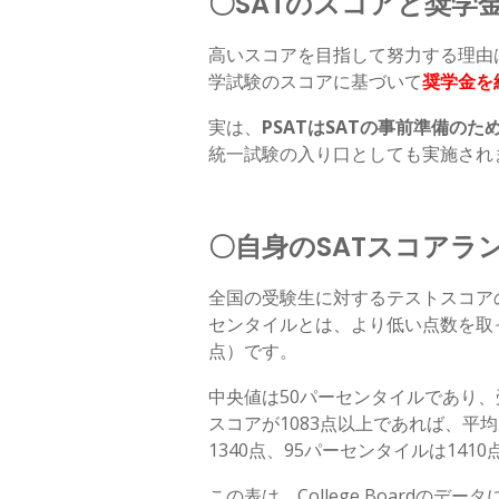
〇SATのスコアと奨学
高いスコアを目指して努力する理由
学試験のスコアに基づいて
奨学金を
実は、
PSAT
は
SAT
の事前準備のた
統一試験の入り口としても実施され
〇自身のSATスコアラ
全国の受験生に対するテストスコア
センタイルとは、より低い点数を取っ
点）です。
中央値は50パーセンタイルであり
スコアが1083点以上であれば、平均
1340点、95パーセンタイルは141
この表は、College Board