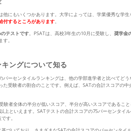
金
は他にもいくつかあります。大学によっては、学業優秀な学生を
給付するところがあります
。
めのテストです
。PSATは、高校3年生の10月に受験し、
奨学金
ます。
ンキングについて知る
のパーセンタイルランキングは、他の学部進学者と比べてどう
た受験者の割合のことです。例えば、SATの合計スコアの中央値は
、受験者全体の半分が低いスコア、半分が高いスコアであること
以上といえます。SATテストの合計スコアの75パーセンタイルは
0点です。
のデータに基づいており、さまざまなSATの合計スコアのパーセン