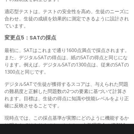
適応型テストは、テストの安全性を高め、生徒のニーズに
合わせ、生徒の成績を効果的に測定できるように設計され
ています。
変更点5：SATの採点
最初に、SATはこれまで通り1600点満点で採点されます。
また、デジタルSATの得点は、紙のSATの得点と同じにな
ります。例えば、デジタルSATの1300点は、従来のSATの
1300点と同じです。
デジタルSATで生徒が獲得するスコアは、与えられた問題
の難易度と正解した問題数の2つの要素に基づいて計算さ
れます。目標は、生徒の得点に知識や技能レベルをより正
確に反映させることです。
現時点では、この採点基準が実際にどのように機能するか
は明らかではありません。 しかし、大学理事会の模擬試
験に関する初期の研究では、難しい問題ほど点数が高いこ