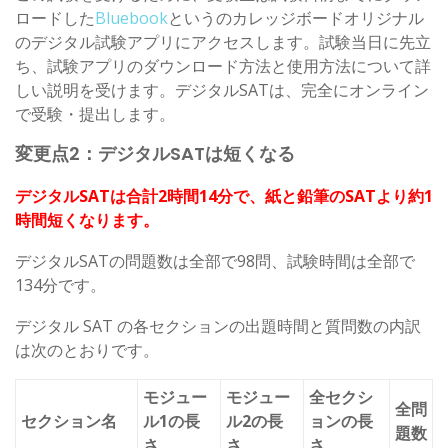
ロードした
Bluebook
というのカレッジボードオリジナル
のデジタル試験アプリにアクセスします。試験当日に先立
ち、試験アプリのダウンロード方法と使用方法について詳
しい説明を受けます。デジタルSATは、完全にオンライン
で受験・提出します。
変更点
2
：デジタル
SAT
は短くなる
デジタルSATは合計2時間14分で、紙と鉛筆のSATより約1
時間短くなります。
デジタルSATの問題数は全部で98問、試験時間は全部で
134分です。
デジタル SAT の各セクションの出題時間と質問数の内訳
は次のとおりです。
モジュー
モジュー
全セクシ
全問
セクション名
ル1の長
ル2の長
ョンの長
題数
さ
さ
さ