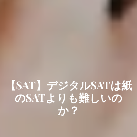
【SAT】デジタルSATは紙
のSATよりも難しいの
か？