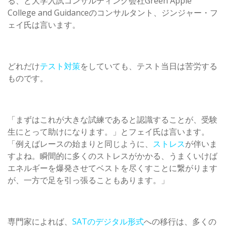
る、と大学入試コンサルティング会社Green Apple
College and Guidanceのコンサルタント、ジンジャー・フ
ェイ氏は言います。
どれだけ
テスト対策
をしていても、テスト当日は苦労する
ものです。
「まずはこれが大きな試練であると認識することが、受験
生にとって助けになります。」とフェイ氏は言います。
「例えばレースの始まりと同じように、
ストレス
が伴いま
すよね。瞬間的に多くのストレスがかかる、うまくいけば
エネルギーを爆発させてベストを尽くすことに繋がります
が、一方で足を引っ張ることもあります。」
専門家によれば、
SATのデジタル形式
への移行は、多くの