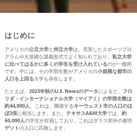
はじめに
アメリカの
公立大学
と
州立大学
は、充実したスポーツプロ
グラムや大規模な講義形式でよく知られており、
私立大学
に比べてはるかに多くの学生を受け入れている
のが一般的
です。中には、その学部生数がアメリカの
小規模な都市の
人口を上回る
大学も存在します。
たとえば、
2023年秋のU.S. Newsのデータ
によると、
フロ
リダ・インターナショナル大学（マイアミ）の学部生数は
約44,000人
。これは、隣接する
キーウェスト市の人口のほ
ぼ2倍
に相当します。また、
テキサスA&M大学
では、
約
60,000人
の学生が在籍しており、これはダラス郊外の都市
デソト
の人口に匹敵します。