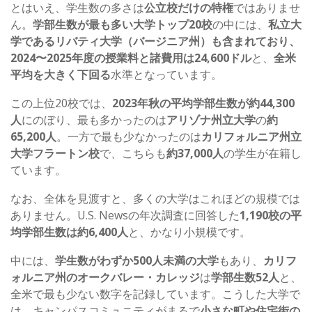
とはいえ、学生数の多さは
公立校だけの特権
ではありませ
ん。
学部生数が最も多い大学トップ20校
の中には、
私立大
学であるリバティ大学（バージニア州）も含まれており、
2024〜2025年度の授業料と諸費用は24,600ドル
と、
全米
平均を大きく下回る
水準となっています。
この上位20校では、
2023年秋の平均学部生数が約44,300
人
にのぼり、最も多かったのは
アリゾナ州立大学
の
約
65,200人
。一方で最も少なかったのは
カリフォルニア州立
大学フラートン校
で、こちらも
約37,000人
の学生が在籍し
ています。
なお、全体を見渡すと、多くの大学はこれほどの規模では
ありません。U.S. Newsの年次調査に回答した
1,190校の平
均学部生数は約6,400人
と、かなり小規模です。
中には、
学生数がわずか500人未満の大学
もあり、
カリフ
ォルニア州のオークバレー・カレッジ
は
学部生数52人
と、
全米で最も少ない数字を記録しています。こうした大学で
は、キャンパスコミュニティがまるで
小さな町や住宅街の