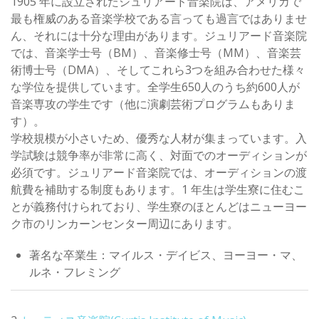
1905 年に設立されたジュリアード音楽院は、アメリカで
最も権威のある音楽学校である言っても過言ではありませ
ん、それには十分な理由があります。ジュリアード音楽院
では、音楽学士号（BM）、音楽修士号（MM）、音楽芸
術博士号（DMA）、そしてこれら3つを組み合わせた様々
な学位を提供しています。全学生650人のうち約600人が
音楽専攻の学生です（他に演劇芸術プログラムもありま
す）。
学校規模が小さいため、優秀な人材が集まっています。入
学試験は競争率が非常に高く、対面でのオーディションが
必須です。ジュリアード音楽院では、オーディションの渡
航費を補助する制度もあります。1 年生は学生寮に住むこ
とが義務付けられており、学生寮のほとんどはニューヨー
ク市のリンカーンセンター周辺にあります。
著名な卒業生：マイルス・デイビス、ヨーヨー・マ、
ルネ・フレミング