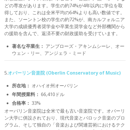
どの専攻があります。学生の約74%が4年以内に学位を取
得しており、これは全米平均の64%よりも高い数値です。
また、ソーントン校の学生の約72%が、南カルフォルニア
大学の成績優秀者奨学金や卒業生奨学金など外部機関から
の援助を含んで、返済不要の財政援助を受けています。
著名な卒業生：
アンブローズ・アキンムシーレ、オー
ウェン・リー、アンジェラ・ミード
5.
オバ
ー
リン音楽院 (Oberlin Conservatory of Music)
所在地：
オハイオ州オーバリン
年間授業料：
66,410ドル
合格率：
33%
オーバリン音楽院は全米で最も古い音楽院です。オバーリ
ン大学に併設されており、現代音楽とバロック音楽のプロ
グラム、そして独自の「音楽および関連芸術におけるテク