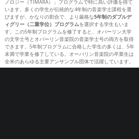
ノロジー（TIMARA）」プログラムで特に高い評価を得て
います。多くの学生が伝統的な4年制の音楽学士課程を選
びますが、かなりの割合で、より厳格な
5年制のダブルデ
ィグリー（二重学位）プログラム
を選択する学生もいま
す。この5年制プログラムを修了すると、オバーリン大学
の文学士号とオバーリン音楽院の音楽学士号の両方を取得
できます。5年制プログラムに合格した学生の多くは、5年
未満で学業を修了している。オーバリン音楽院の卒業生は
全米のあらゆる主要アンサンブル団体で活躍しています。
著名な卒業生：
ロバート・スパーノ、ジェニファー・
コー、テオ・クローカー
6.
ニューイングランド音楽院 (New England
Conservatory of Music / NEC)
所在地：
マサチューセッツ州ボストン
年間授業料：
61,561ドル