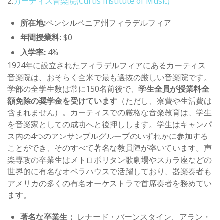
2.
カーティス音楽院
(Curtis Institute of Music)
所在地:
ペンシルベニア州フィラデルフィア
年間授業料:
$0
入学率:
4%
1924年に設立されたフィラデルフィアにあるカーティス
音楽院は、おそらく全米で最も選抜の厳しい音楽院です。
学部の全学生数は常に150名前後で、
学生全員が授業料全
額免除の奨学金を受けています
（ただし、寮費や生活費は
含まれません）。カーティスでの厳格な音楽教育は、学生
を音楽家としての成功へと後押しします。学生はキャンパ
ス内の4つのアンサンブルグループのいずれかに参加する
ことができ、そのすべて著名な教員陣が率いています。声
楽専攻の卒業生はメトロポリタン歌劇場やスカラ座などの
世界的に有名なオペラハウスで活躍しており、器楽奏者も
アメリカの多くの有名オーケストラで首席奏者を務めてい
ます。
著名な卒業生：
レナード・バーンスタイン、アラン・