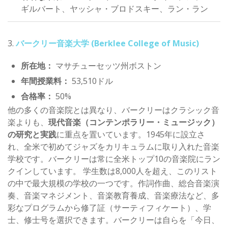
ギルバート、ヤッシャ・ブロドスキー、ラン・ラン
3.
バークリー音楽大学 (Berklee College of Music)
所在地：
マサチューセッツ州ボストン
年間授業料：
53,510ドル
合格率：
50%
他の多くの音楽院とは異なり、バークリーはクラシック音
楽よりも、
現代音楽（コンテンポラリー・ミュージック）
の研究と実践
に重点を置いています。1945年に設立さ
れ、全米で初めてジャズをカリキュラムに取り入れた音楽
学校です。バークリーは常に全米トップ10の音楽院にラン
クインしています。 学生数は8,000人を超え、このリスト
の中で最大規模の学校の一つです。作詞作曲、総合音楽演
奏、音楽マネジメント、音楽教育養成、音楽療法など、多
彩なプログラムから修了証（サーティフィケート）、学
士、修士号を選択できます。バークリーは自らを「今日、