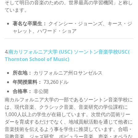
そして明日の音楽のための、世界最高の学習機関」と称し
ています。
著名な卒業生：
クインシー・ジョーンズ、キース・ジ
ャレット、ハワード・ショア
4.
南カリフォルニア大学 (USC)
ソーントン音楽学校USC(
Thornton School of Music)
所在地：
カリフォルニア州ロサンゼルス
年間授業料：
73,260ドル
合格率：
非公開
南カルフォルニア大学の一部であるソーントン音楽学校に
は、現代音楽、クラシック音楽、音楽研究の学位課程に
1,000人以上の学生が在籍しています。次世代の芸術リー
ダーを育成するだけでなく、地域貢献活動を通じて他者に
音楽技術を伝えるよう事を学生に推奨しています。合唱・
宗教音楽、ジャズ研究、ポピュラー音楽、声楽・オペラな