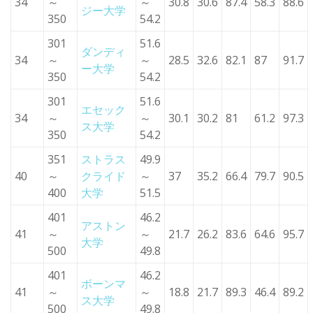
34
～
～
30.8
30.6
87.4
58.3
88.6
ジー大学
350
54.2
301
51.6
ダンディ
34
～
～
28.5
32.6
82.1
87
91.7
ー大学
350
54.2
301
51.6
エセック
34
～
～
30.1
30.2
81
61.2
97.3
ス大学
350
54.2
351
ストラス
49.9
40
～
クライド
～
37
35.2
66.4
79.7
90.5
400
大学
51.5
401
46.2
アストン
41
～
～
21.7
26.2
83.6
64.6
95.7
大学
500
49.8
401
46.2
ボーンマ
41
～
～
18.8
21.7
89.3
46.4
89.2
ス大学
500
49.8