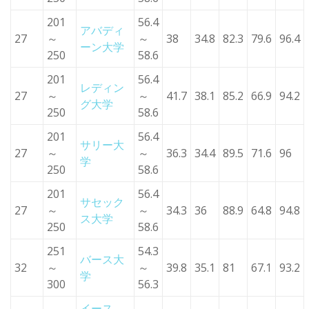
201
56.4
アバディ
27
～
～
38
34.8
82.3
79.6
96.4
ーン大学
250
58.6
201
56.4
レディン
27
～
～
41.7
38.1
85.2
66.9
94.2
グ大学
250
58.6
201
56.4
サリー大
27
～
～
36.3
34.4
89.5
71.6
96
学
250
58.6
201
56.4
サセック
27
～
～
34.3
36
88.9
64.8
94.8
ス大学
250
58.6
251
54.3
バース大
32
～
～
39.8
35.1
81
67.1
93.2
学
300
56.3
イース