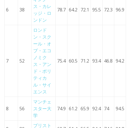
ス・カレ
6
38
78.7
64.2
72.1
95.5
72.3
96.9
ッジ・ロ
ンドン
ロンド
ン・スク
ール・オ
ブ・エコ
ノミク
7
52
75.4
60.5
71.2
93.4
46.8
94.2
ス・アン
ド・ポリ
ティカ
ル・サイ
エンス
マンチェ
8
56
スター大
74.9
61.2
65.9
92.4
74
94.5
学
ブリスト