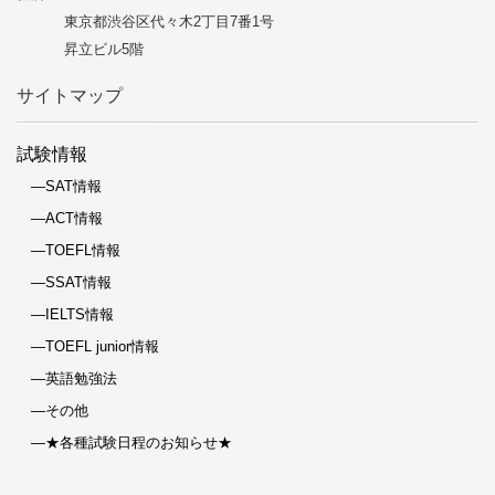
東京都渋谷区代々木2丁目7番1号
昇立ビル5階
サイトマップ
試験情報
―SAT情報
―ACT情報
―TOEFL情報
―SSAT情報
―IELTS情報
―TOEFL junior情報
―英語勉強法
―その他
―★各種試験日程のお知らせ★