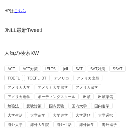
HPは
こちら
JNLL最新Tweet!
人気の検索KW
ACT
ACT対策
IELTS
jnll
SAT
SAT対策
SSAT
TOEFL
TOEFL iBT
アメリカ
アメリカ出願
アメリカ大学
アメリカ大学留学
アメリカ留学
アメリカ進学
ボーディングスクール
出願
出願準備
勉強法
受験対策
国内受験
国内大学
国内進学
大学生活
大学留学
大学進学
大学選び
大学選択
海外大学
海外大学院
海外生活
海外留学
海外進学