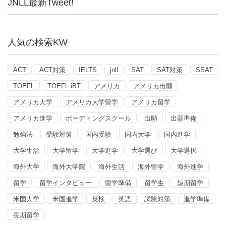
JNLL最新Tweet!
人気の検索KW
ACT
ACT対策
IELTS
jnll
SAT
SAT対策
SSAT
TOEFL
TOEFL iBT
アメリカ
アメリカ出願
アメリカ大学
アメリカ大学留学
アメリカ留学
アメリカ進学
ボーディングスクール
出願
出願準備
勉強法
受験対策
国内受験
国内大学
国内進学
大学生活
大学留学
大学進学
大学選び
大学選択
海外大学
海外大学院
海外生活
海外留学
海外進学
留学
留学インタビュー
留学準備
留学生
短期留学
米国大学
米国進学
英検
英語
試験対策
進学準備
長期留学