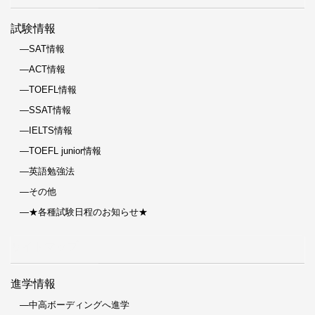
試験情報
―SAT情報
―ACT情報
―TOEFL情報
―SSAT情報
―IELTS情報
―TOEFL junior情報
―英語勉強法
―その他
―★各種試験日程のお知らせ★
サイトマップ
進学情報
―中高ボーディングへ進学