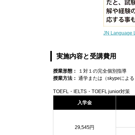
JN Languag
実施内容と受講費用
授業形態：
１対１の完全個別指導
授業方法：
通学または（skypeによ
TOEFL・IELTS・TOEFL junior対策
入学金
29,545円