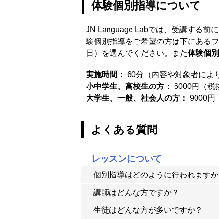
体験個別指導について
JN Language Labでは、受
験個別指導をご希望の方は下にあるフ
日）を選んでください。また
体験個別
実施時間：
60分（内容や対象者によ
小中学生、高校生の方：
6000円（
大学生、一般、社会人の方：
9000
よくある質問
レッスンについて
個別指導はどのように行われますか
講師はどんな方ですか？
講師1人が生徒複数人を指導したり、仕切
ードなどが完備された、他の教室とは壁
生徒はどんな方が多いですか？
海外の大学院卒、または海外での教授経