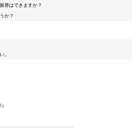
し一部国内受験等担当講師はこの限りではありません。
振替はできますか？
生・高校生で、国内の学校に通う生徒より海外からの帰国・一時帰国生
す。
うか？
5レッスンにつき1回の日程変更が可能です。
ンレッスンも行うことができます。
い。
ボ）