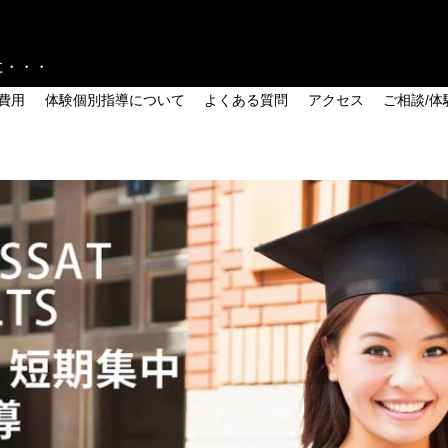
に・・・
費用
体験個別指導について
よくある質問
アクセス
ご相談/体