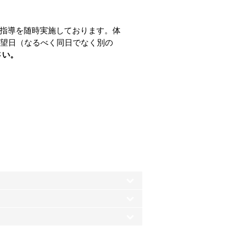
個別指導を随時実施しております。体
望日（なるべく同日でなく別の
さい。
、JNLLの個別指導は机と椅子、ホワイトボ
験、模擬授業と面談を経て、厳しい基準で採