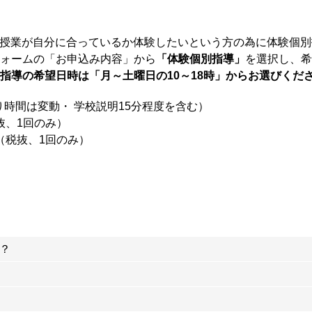
講する前に授業が自分に合っているか体験したいという方の為に体験
ォームの「お申込み内容」から
「体験個別指導」
を選択し、希
指導の希望日時は「月～土曜日の10～18時」からお選びくだ
り時間は変動・ 学校説明15分程度を含む）
税抜、1回のみ）
円（税抜、1回のみ）
？
り1枚で仕切ったような環境で個別指導と表現する学校も多くありますが
と扉できちんと分けられた教室で講師と完全1対1で行っています。
験のある職業講師で、大学生・大学院生はいません。採用時に英語力試