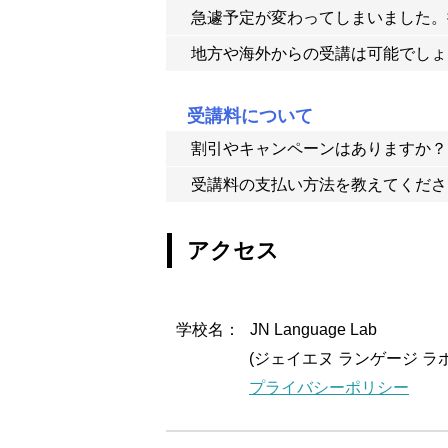
用された講師のみ在籍しています。ただ
急遽予定が変わってしまいました。
通われている生徒の殆どが小学生・中学
グや海外大学を目指して勉強されていま
地方や海外からの受講は可能でしょ
3営業日前までにご連絡いただければ、
可能です。Skypeを使用したオンライ
受講料について
割引やキャンペーンはありますか？
受講料の支払い方法を教えてくださ
ありません。
銀行振込になります。
アクセス
学校名：
JN Language Lab
(ジェイエヌ ランゲージ ラ
プライバシーポリシー