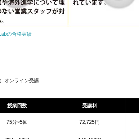
e Labの合格実績
る）オンライン受講
授業回数
受講料
75分×5回
72,725円