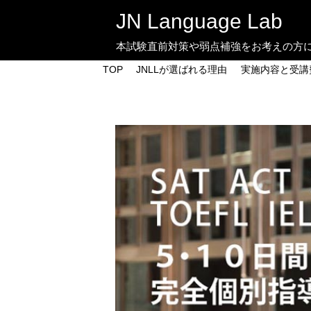
JN Language Lab
本試験直前対策や弱点補強をお考えの方
TOP
JNLLが選ばれる理由
実施内容と受講