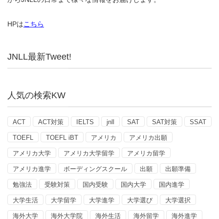
HPは
こちら
JNLL最新Tweet!
人気の検索KW
ACT
ACT対策
IELTS
jnll
SAT
SAT対策
SSAT
TOEFL
TOEFL iBT
アメリカ
アメリカ出願
アメリカ大学
アメリカ大学留学
アメリカ留学
アメリカ進学
ボーディングスクール
出願
出願準備
勉強法
受験対策
国内受験
国内大学
国内進学
大学生活
大学留学
大学進学
大学選び
大学選択
海外大学
海外大学院
海外生活
海外留学
海外進学