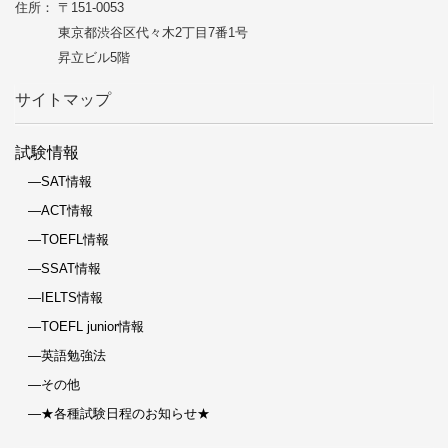
住所： 〒151-0053
東京都渋谷区代々木2丁目7番1号
昇立ビル5階
サイトマップ
試験情報
―SAT情報
―ACT情報
―TOEFL情報
―SSAT情報
―IELTS情報
―TOEFL junior情報
―英語勉強法
―その他
―★各種試験日程のお知らせ★