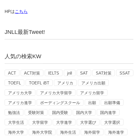
HPは
こちら
JNLL最新Tweet!
人気の検索KW
ACT
ACT対策
IELTS
jnll
SAT
SAT対策
SSAT
TOEFL
TOEFL iBT
アメリカ
アメリカ出願
アメリカ大学
アメリカ大学留学
アメリカ留学
アメリカ進学
ボーディングスクール
出願
出願準備
勉強法
受験対策
国内受験
国内大学
国内進学
大学生活
大学留学
大学進学
大学選び
大学選択
海外大学
海外大学院
海外生活
海外留学
海外進学