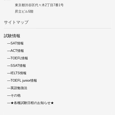
東京都渋谷区代々木2丁目7番1号
昇立ビル5階
サイトマップ
試験情報
―SAT情報
―ACT情報
―TOEFL情報
―SSAT情報
―IELTS情報
―TOEFL junior情報
―英語勉強法
―その他
―★各種試験日程のお知らせ★