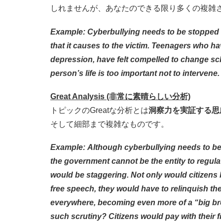
しれませんが、あなたのできる限り多くの複雑
Example:
Cyberbullying needs to be stopped 
that it causes to the victim. Teenagers who ha
depression, have felt compelled to change s
person’s life is too important not to intervene
Great Analysis (非常に素晴らしい分析)
トピックのGreatな分析とは
洞察力を実証する思
そして細部まで複雑なものです。
Example:
Although cyberbullying needs to be s
the government cannot be the entity to regula
would be staggering. Not only would citizens 
free speech, they would have to relinquish the
everywhere, becoming even more of a “big bro
such scrutiny? Citizens would pay with their 