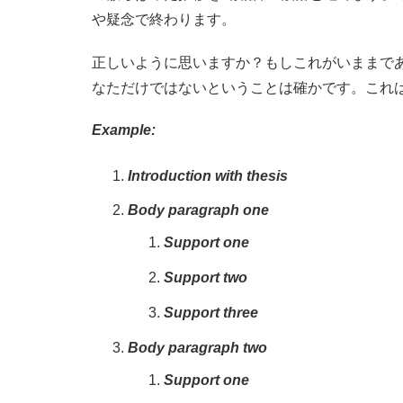
や疑念で終わります。
正しいように思いますか？もしこれがいままで
なただけではないということは確かです。これ
Example:
Introduction with thesis
Body paragraph one
Support one
Support two
Support three
Body paragraph two
Support one