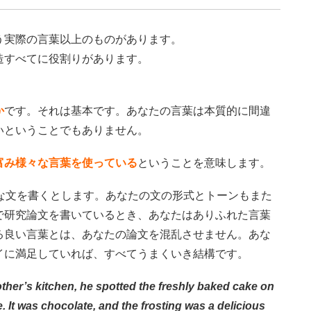
う実際の言葉以上のものがあります。
造すべてに役割りがあります。
か
です。それは基本です。あなたの言葉は本質的に間違
いということでもありません。
富み様々な言葉を使っている
ということを意味します。
な文を書くとします。あなたの文の形式とトーンもまた
で研究論文を書いているとき、あなたはありふれた言葉
る良い言葉とは、あなたの論文を混乱させません。あな
イに満足していれば、すべてうまくいき結構です。
her’s kitchen, he spotted the freshly baked cake on
. It was chocolate, and the frosting was a delicious