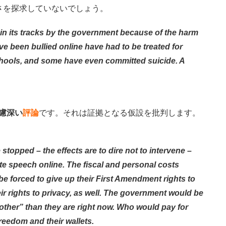
さを探求していないでしょう。
in its tracks by the government because of the harm
ve been bullied online have had to be treated for
chools, and some have even committed suicide. A
.
慮深い
評論
です。それは証拠となる仮設を批判します。
topped – the effects are to dire not to intervene –
te speech online. The fiscal and personal costs
be forced to give up their First Amendment rights to
ir rights to privacy, as well. The government would be
ther” than they are right now. Who would pay for
freedom and their wallets.