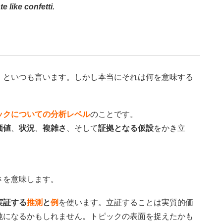
e like confetti.
」
といつも言います。しかし本当にそれは何を意味する
ックについての分析レベル
のことです。
価値
、
状況
、
複雑さ
、そして
証拠となる仮設
をかき立
さを意味します。
実証する
推測
と
例
を使います。立証することは実質的価
純になるかもしれません。トピックの表面を捉えたかも