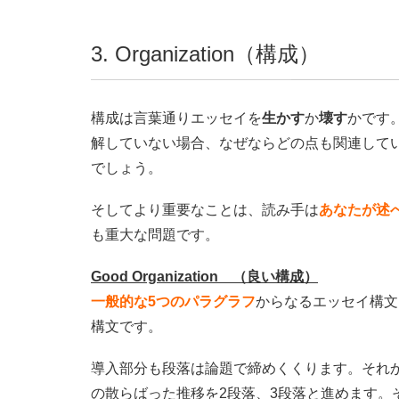
3. Organization（構成）
構成は言葉通りエッセイを
生かす
か
壊す
かです
解していない場合、なぜならどの点も関連して
でしょう。
そしてより重要なことは、読み手は
あなたが述
も重大な問題です。
Good Organization （良い構成）
一般的な5つのパラグラフ
からなるエッセイ構文
構文です。
導入部分も段落は論題で締めくくります。それ
の散らばった推移を2段落、3段落と進めます。