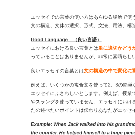
エッセイでの言葉の使い方はあらゆる場所で使
文の構造、文体の選択、形式、文法、用法、構
Good Language （良い言語）
エッセイにおける良い言葉とは
単に適切かどう
っていることはありませんが、非常に素晴らし
良いエッセイの言葉とは
文の構造の中で変化に
例えば、いくつかの複合文を使って2、3の簡単
エッセイにふさわしいとします。例えば、授業
やスラングを使っていません。エッセイにおけ
たの述べたいポイントは伝わりあなたがエッセ
Example:
When Jack walked into his grandmot
the counter. He helped himself to a huge piece