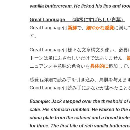
vanilla buttercream. He licked his lips and too
Great Language （非常にすばらしい言葉）
Great Languageは
新鮮
で、
細やかな感覚
に満ち
す。
Great Languageは様々な文章構文を使い
トーンは単にふさわしいだけではありません。
ニュアンスや意味の色合いを
具体的に
追加して
感覚も詳細で読み手を引き込み、鳥肌を与えま
Good Languageは読み手にあなたが述べた
Example:
Jack stepped over the threshold of 
cake. His stomach rumbled. He walked to the 
china plate from the cabinet and a bread knif
for three. The first bite of rich vanilla butte