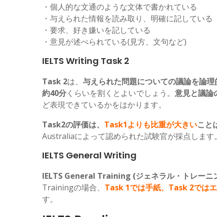
・個人的な文通のような文体で書かれている
・与えられた情報を読み取り、明確に記している
・要求、好き嫌いを記している
・意見が述べられている(見方、文句など)
IELTS Writing Task 2
Task 2
は、
与えられた問題についての議論を論理
約40分
くらいを割くとよいでしょう。
意見と議論
ど表現できているかをはかります。
Task2の評価は、
Task1よりも比重が大きい
こと
Australiaによって認められた試験官が採点します
IELTS General Writing
IELTS General Training (ジェネラル・トレーニ
Trainingの場合、
Task 1では手紙、Task 2では
す。