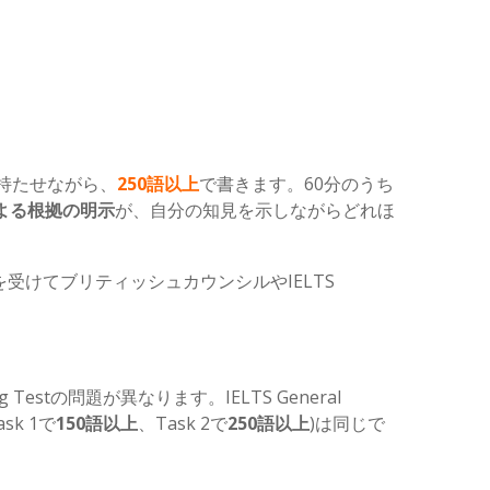
持たせながら、
250語以上
で書きます。60分のうち
よる根拠の明示
が、自分の知見を示しながらどれほ
受けてブリティッシュカウンシルやIELTS
g Testの問題が異なります。IELTS General
k 1で
150語以上
、Task 2で
250語以上
)は同じで