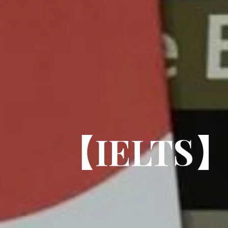
【IELT