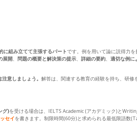
的に組み立てて主張するパート
です。例を用いて論に説得力を
の展開
、
問題の概要と解決策の提示
、
詳細の要約
、
適切な例に
は注意しましょう。
解答は、関連する教育の経験を持ち、研修を
。
ング)
を受ける場合は、IELTS Academic (アカデミック)とWritin
エッセイ
を書きます。制限時間(60分)と求められる最低限語数(Tas