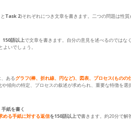
1
と
Task 2
)それぞれにつき文章を書きます。二つの問題は性質
、
150語以上
で文章を書きます。自分の意見を述べるのではな
とよいでしょう。
1は、ある
グラフ(棒、折れ線、円など)、図表、プロセス(ものの
化や傾向の特定、プロセスの叙述が求められ、重要な特徴を選
1) – 手紙を書く
求める手紙に対する返信
を150語以上で
書きます。約20分で